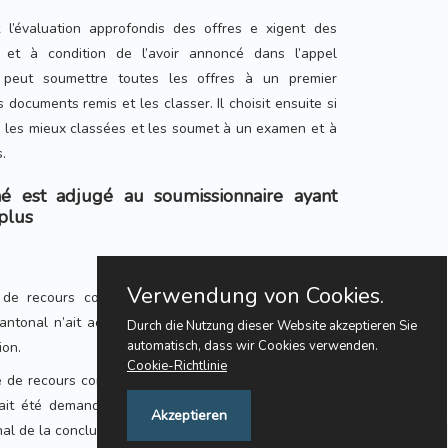
 l’évaluation approfondis des offres e xigent des
 et à condition de l’avoir annoncé dans l’appel
eur peut soumettre toutes les offres à un premier
documents remis et les classer. Il choisit ensuite si
es les mieux classées et les soumet à un examen et à
.
é est adjugé au soumissionnaire ayant
 plus
Verwendung von Cookies.
 de recours contre l’adjudication, à moins que le
cantonal n’ait accordé l’effet suspensif à un recours
Durch die Nutzung dieser Website akzeptieren Sie
automatisch, dass wir Cookies verwenden.
ion.
Cookie-Richtlinie
 de recours contre l’adjudication est pendante sans
 ait été demandé ou octroyé, l’adjudicateur informe
Akzeptieren
al de la conclusion du contrat.
Feedback