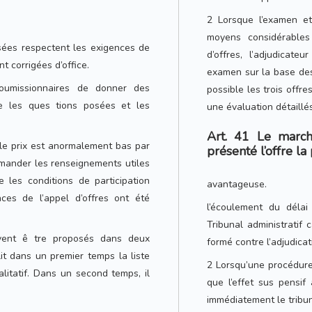
2 Lorsque l’examen et
moyens considérables
posées respectent les exigences de
d’offres, l’adjudicat
t corrigées d’office.
examen sur la base des 
oumissionnaires de donner des
possible les trois offr
gne les ques tions posées et les
une évaluation détaillés
Art. 41 Le march
t le prix est anormalement bas par
présenté l’offre la
emander les renseignements utiles
 les conditions de participation
avantageuse.
ces de l’appel d’offres ont été
l’écoulement du délai
Tribunal administratif 
ivent ê tre proposés dans deux
formé contre l’adjudicat
lit dans un premier temps la liste
2 Lorsqu’une procédure
litatif. Dans un second temps, il
que l’effet sus pensif
immédiatement le tribun