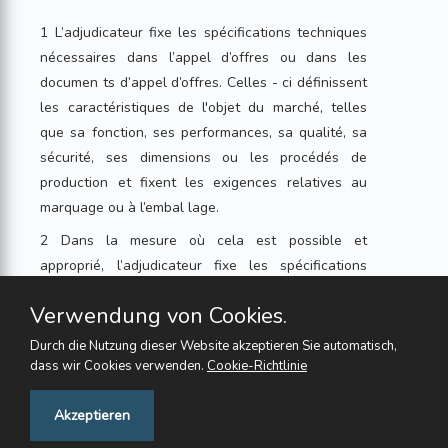
1 L’adjudicateur fixe les spécifications techniques
nécessaires dans l’appel d’offres ou dans les
documen ts d’appel d’offres. Celles - ci définissent
les caractéristiques de l'objet du marché, telles
que sa fonction, ses performances, sa qualité, sa
sécurité, ses dimensions ou les procédés de
production et fixent les exigences relatives au
marquage ou à l’embal lage.
2 Dans la mesure où cela est possible et
approprié, l’adjudicateur fixe les spécifications
techniques en se fondant sur des normes
Verwendung von Cookies.
internationales ou, à défaut, sur des prescriptions
techniques appliquées en Suisse, des normes
Durch die Nutzung dieser Website akzeptieren Sie automatisch,
nationales reconnues ou les recommandations de
dass wir Cookies verwenden.
Cookie-Richtlinie
la branche.
Feedback
Akzeptieren