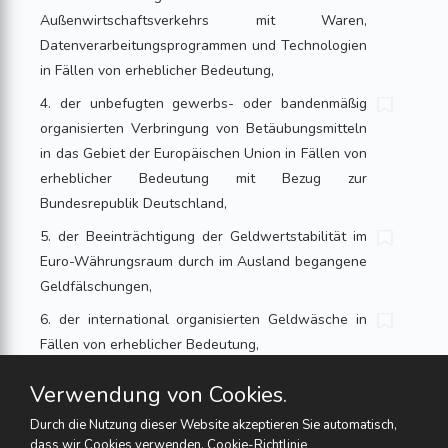
Außenwirtschaftsverkehrs mit Waren,
Datenverarbeitungsprogrammen und Technologien
in Fällen von erheblicher Bedeutung,
4. der unbefugten gewerbs- oder bandenmäßig
organisierten Verbringung von Betäubungsmitteln
in das Gebiet der Europäischen Union in Fällen von
erheblicher Bedeutung mit Bezug zur
Bundesrepublik Deutschland,
5. der Beeinträchtigung der Geldwertstabilität im
Euro-Währungsraum durch im Ausland begangene
Geldfälschungen,
6. der international organisierten Geldwäsche in
Fällen von erheblicher Bedeutung,
7. des gewerbs- oder bandenmäßig organisierten
Verwendung von Cookies.
Einschleusens von ausländischen Personen in das
Durch die Nutzung dieser Website akzeptieren Sie automatisch,
Gebiet der Europäischen Union in Fällen von
dass wir Cookies verwenden.
Cookie-Richtlinie