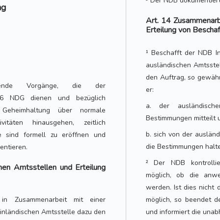
³ Der NDB dokumentier
ng
Art. 14 Zusammenarbe
Erteilung von Bescha
¹ Beschafft der NDB I
ausländischen Amtsstel
den Auftrag, so gewähr
nde Vorgänge, die der
er:
l 6 NDG dienen und bezüglich
a. der ausländisch
Geheimhaltung über normale
Bestimmungen mitteilt 
tivitäten hinausgehen, zeitlich
b. sich von der ausländ
e sind formell zu eröffnen und
die Bestimmungen halte
entieren.
² Der NDB kontrollie
hen Amtsstellen und Erteilung
möglich, ob die anwe
werden. Ist dies nicht d
in Zusammenarbeit mit einer
möglich, so beendet d
r inländischen Amtsstelle dazu den
und informiert die una