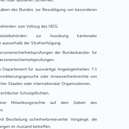
en oder äusseren Sicherheit;
stäben des Bundes: zur Bewältigung von besonderen
behörden: zum Vollzug des NDG;
lizeibehörden: zur Ausübung kantonaler
ausserhalb der Strafverfolgung;
Personensicherheitsprüfungen der Bundeskanzlei: für
ersonensicherheitsprüfungen;
n Departement für auswärtige Angelegenheiten: 7.1
kkreditierungsgesuche oder Anwesenheitsrechte von
her Staaten oder internationaler Organisationen,
echtlicher Schutzpflichten,
ner Mitwirkungsrechte auf dem Gebiet des
s,
nd Beurteilung sicherheitsrelevanter Vorgänge, die
ungen im Ausland betreffen,