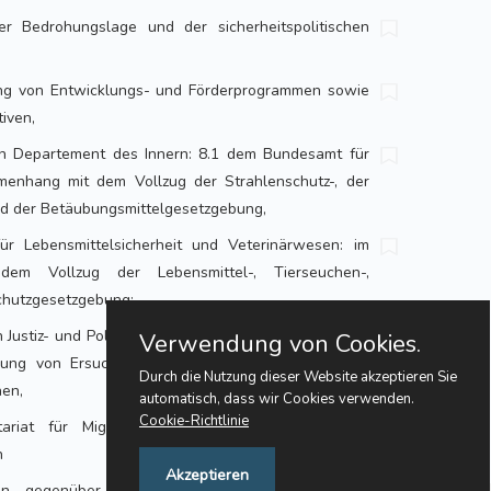
er Bedrohungslage und der sicherheitspolitischen
,
ung von Entwicklungs- und Förderprogrammen sowie
tiven,
n Departement des Innern: 8.1 dem Bundesamt für
enhang mit dem Vollzug der Strahlenschutz-, der
und der Betäubungsmittelgesetzgebung,
r Lebensmittelsicherheit und Veterinärwesen: im
em Vollzug der Lebensmittel-, Tierseuchen-,
chutzgesetzgebung;
 Justiz- und Polizeidepartement: 9.1 dem Bundesamt
Verwendung von Cookies.
dlung von Ersuchen im Bereich der internationalen
Durch die Nutzung dieser Website akzeptieren Sie
hen,
automatisch, dass wir Cookies verwenden.
Cookie-Richtlinie
ariat für Migration: 9.2.1 zur Behandlung von
n
Akzeptieren
en gegenüber Ausländerinnen und Ausländern,