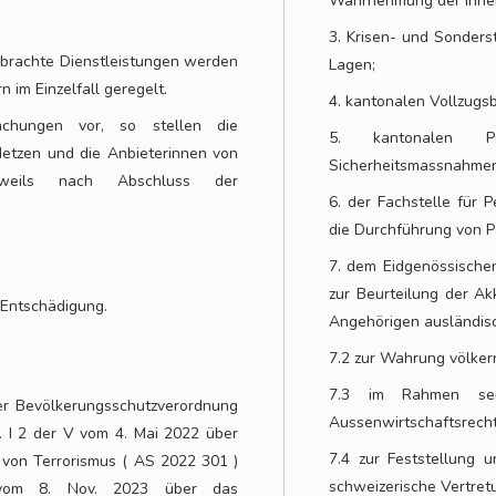
Wahrnehmung der inner
3. Krisen- und Sonder
rbrachte Dienstleistungen werden
Lagen;
 im Einzelfall geregelt.
4. kantonalen Vollzugs
achungen vor, so stellen die
5. kantonalen Po
etzen und die Anbieterinnen von
Sicherheitsmassnahmen 
 jeweils nach Abschluss der
6. der Fachstelle für 
die Durchführung von P
7. dem Eidgenössische
zur Beurteilung der A
r Entschädigung.
Angehörigen ausländisc
7.2 zur Wahrung völkerr
7.3 im Rahmen sei
der Bevölkerungsschutzverordnung
Aussenwirtschaftsrecht
. I 2 der V vom 4. Mai 2022 über
7.4 zur Feststellung u
von Terrorismus ( AS 2022 301 )
schweizerische Vertret
vom 8. Nov. 2023 über das