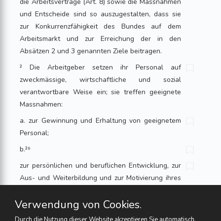
die Arbeitsverträge (Art. 8) sowie die Massnahmen
und Entscheide sind so auszugestalten, dass sie
zur Konkurrenzfähigkeit des Bundes auf dem
Arbeitsmarkt und zur Erreichung der in den
Absätzen 2 und 3 genannten Ziele beitragen.
² Die Arbeitgeber setzen ihr Personal auf
zweckmässige, wirtschaftliche und sozial
verantwortbare Weise ein; sie treffen geeignete
Massnahmen:
a. zur Gewinnung und Erhaltung von geeignetem
Personal;
b.²⁶
zur persönlichen und beruflichen Entwicklung, zur
Aus- und Weiterbildung und zur Motivierung ihres
Personals sowie zu dessen vielseitiger
Verwendung von Cookies.
Einsetzbarkeit;
c. zur Kaderförderung und
Durch die Nutzung dieser Website akzeptieren Sie automatisch,