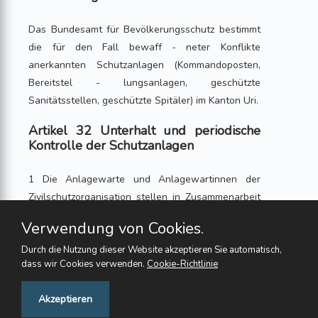
Das Bundesamt für Bevölkerungsschutz bestimmt
die für den Fall bewaff - neter Konflikte
anerkannten Schutzanlagen (Kommandoposten,
Bereitstel - lungsanlagen, geschützte
Sanitätsstellen, geschützte Spitäler) im Kanton Uri.
Artikel 32 Unterhalt und periodische
Kontrolle der Schutzanlagen
1 Die Anlagewarte und Anlagewartinnen der
Zivilschutzorganisation stellen in Zusammenarbeit
mit den Verantwortlichen der Einwohnergemeinde
Verwendung von Cookies.
den technischen Unterhalt der Schutzanlagen
Durch die Nutzung dieser Website akzeptieren Sie automatisch,
gemäss den Technischen Weisungen des
dass wir Cookies verwenden.
Cookie-Richtlinie
Bundesamtes für Bevölkerungsschutz sicher.
Feedback
Akzeptieren