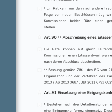
Stande gekommen ist.
³ Ein Rat kann nur dann auf andere Fra
Folge von neuen Beschlüssen nötig wi
Kommissionen beider Räte einen ge
stellen.
Art. 90 ⁸⁹ Abschreibung eines Erlasse
Die Räte können auf gleich lautende
Kommissionen einen Erlassentwurf währen
nach deren Abschluss abschreiben.
⁸⁹ Fassung gemäss Ziff. I des BG vom 21
Organisation und der Verfahren des Parl
2013 ( AS 2013 3687 ; BBl 2011 6793 6829
Art. 91 Einsetzung einer Einigungskonf
¹ Bestehen nach drei Detailberatungen i
eine Einigungskonferenz eingesetzt. Die