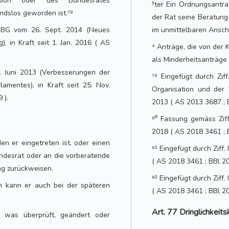
sion oder des Bundesrates
³ter Ein Ordnungsantr
dslos geworden ist.⁷⁸
der Rat seine Beratung
 BG vom 26. Sept. 2014 (Neues
im unmittelbaren Ansch
, in Kraft seit 1. Jan. 2016 ( AS
⁴ Anträge, die von der
als Minderheitsanträge
1. Juni 2013 (Verbesserungen der
⁷⁹ Eingefügt durch Zi
amentes), in Kraft seit 25. Nov.
Organisation und der 
 ).
2013 ( AS 2013 3687 ; 
⁸⁰ Fassung gemäss Ziff
2018 ( AS 2018 3461 ; 
en er eingetreten ist, oder einen
⁸¹ Eingefügt durch Ziff.
desrat oder an die vorberatende
( AS 2018 3461 ; BBl 2
g zurückweisen.
⁸² Eingefügt durch Ziff.
n kann er auch bei der späteren
( AS 2018 3461 ; BBl 2
Art. 77 Dringlichkeits
 was überprüft, geändert oder