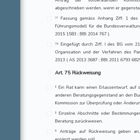
Antrag der vorberatenden Kommis
abgeschrieben werden, wenn er gegenstan
⁷⁷ Fassung gemäss Anhang Ziff. 1 des
Führungsmodell für die Bundesverwaltung)
2015 1583 ; BBl 2014 767 ).
⁷⁸ Eingefügt durch Ziff. I des BG vom 2
Organisation und der Verfahren des Parl
2013 ( AS 2013 3687 ; BBl 2011 6793 6829
Art. 75 Rückweisung
¹ Ein Rat kann einen Erlassentwurf, auf d
anderen Beratungsgegenstand an den Bun
Kommission zur Überprüfung oder Änderun
² Einzelne Abschnitte oder Bestimmunge
Beratung zurückweisen.
³ Anträge auf Rückweisung geben an,
ergänzt werden soll.