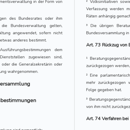
mentsverwaltung in der Form von
² Volksinitiativen so
Verfassung werden mit
Räten anhängig gemach
ngen des Bundesrates oder ihm
r die Bundesverwaltung gelten,
³ Die übrigen Beratu
ltung angewendet, sofern nicht
Bundesversammlung in 
etwas anderes bestimmt.
Art. 73 Rückzug von
 Ausführungsbestimmungen dem
ienststellen zugewiesen sind,
¹ Beratungsgegenstän
oder die Generalsekretärin oder
zurückgezogen werden, 
mlung wahrgenommen.
² Eine parlamentarisch
mehr zurückgezogen w
esversammlung
Folge gegeben hat.
³ Beratungsgegenständ
ensbestimmungen
von ihm nicht zurückge
Art. 74 Verfahren bei