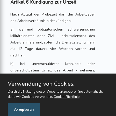
Artikel 6 Kündigung zur Unzeit
Nach Ablauf der Probezeit darf der Arbeitgeber
das Arbeitsverhältnis nicht kündigen:
a) während obligatorischen schweizerischen
Militärdienstes oder Zivil - schutzdienstes des
Arbeitnehmers und, sofern die Dienstleistung mehr
als 12 Tage dauert, vier Wochen vorher und
nachher;
b) bei unverschuldeter Krankheit oder
unverschuldetem Unfall des Arbeit - nehmers,
während den ersten vier Wochen im unterjährigen
Verwendung von Cookies.
Arbeitsver - 3
Durch die Nutzung dieser Website akzeptieren Sie automatisch,
hältnis und während den ersten acht Wochen im
dass wir Cookies verwenden.
Cookie-Richtlinie
überjährigen Arbeits - verhältnis;
Feedback
Akzeptieren