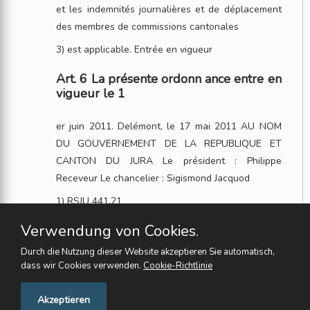
et les indemnités journalières et de déplacement
des membres de commissions cantonales
3) est applicable. Entrée en vigueur
Art. 6 La présente ordonn ance entre en
vigueur le 1
er juin 2011. Delémont, le 17 mai 2011 AU NOM
DU GOUVERNEMENT DE LA REPUBLIQUE ET
CANTON DU JURA Le président : Philippe
Receveur Le chancelier : Sigismond Jacquod
1) RSJU 441.21
2) RSJU 172.111
Verwendung von Cookies.
3) RSJU 172.356
Durch die Nutzung dieser Website akzeptieren Sie automatisch,
dass wir Cookies verwenden.
Cookie-Richtlinie
4) Nouvelle teneur selon le ch. I de l'ordonnance
du 23 août 2016, en vigueur depuis le
Feedback
Akzeptieren
1 er octobre 2016