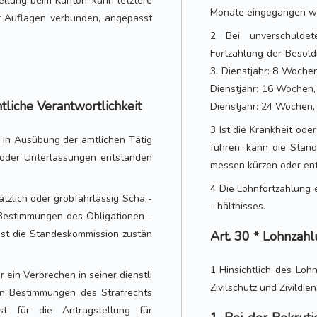
ellung beim Kanton, kann letztere
Monate eingegangen wo
it Auflagen verbunden, angepasst
2 Bei unverschuldet
Fortzahlung der Besold
3. Dienstjahr: 8 Woche
Dienstjahr: 16 Wochen,
tliche Verantwortlichkeit
Dienstjahr: 24 Wochen,
3 Ist die Krankheit ode
e in Ausübung der amtlichen Tätig
führen, kann die Stan
 oder Unterlassungen entstanden
messen kürzen oder ent
4 Die Lohnfortzahlung 
ätzlich oder grobfahrlässig Scha -
- hältnisses.
Bestimmungen des Obligationen -
ist die Standeskommission zustän
Art. 30 * Lohnzahl
1 Hinsichtlich des Lohn
 ein Verbrechen in seiner dienstli
Zivilschutz und Zivildiens
en Bestimmungen des Strafrechts
t für die Antragstellung für