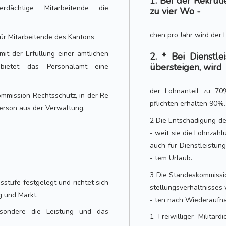
1. Bei der Rekrut
dächtige Mitarbeitende die
zu vier Wo -
chen pro Jahr wird der 
 für Mitarbeitende des Kantons
it der Erfüllung einer amtlichen
2. * Bei Dienstl
übersteigen, wird
bietet das Personalamt eine
der Lohnanteil zu 70%
kommission Rechtsschutz, in der Re
pflichten erhalten 90%.
hperson aus der Verwaltung.
2 Die Entschädigung de
- weit sie die Lohnzahl
auch für Dienstleistun
- tem Urlaub.
3 Die Standeskommissi
stufe festgelegt und richtet sich
stellungsverhältnisses
g und Markt.
- ten nach Wiederaufnah
esondere die Leistung und das
1 Freiwilliger Militärd