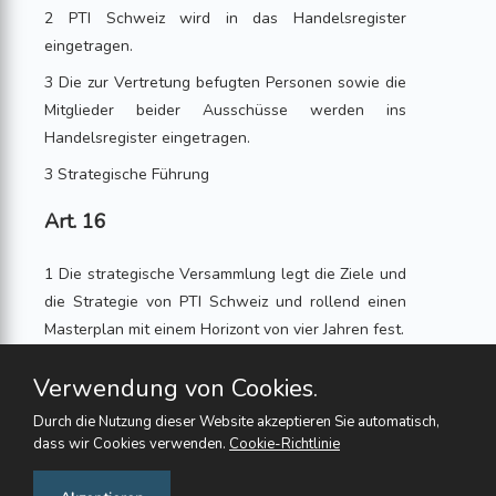
2 PTI Schweiz wird in das Handelsregister
eingetragen.
3 Die zur Vertretung befugten Personen sowie die
Mitglieder beider Ausschüsse werden ins
Handelsregister eingetragen.
3 Strategische Führung
Art. 16
1 Die strategische Versammlung legt die Ziele und
die Strategie von PTI Schweiz und rollend einen
Masterplan mit einem Horizont von vier Jahren fest.
2 Der strategische und der operative Ausschuss
Verwendung von Cookies.
analysieren laufend den Ist- Zustand bei den
Gemeinwesen und ermitteln den Handlungsbedarf
Durch die Nutzung dieser Website akzeptieren Sie automatisch,
dass wir Cookies verwenden.
Cookie-Richtlinie
ein schliesslich des Rechtsetzungsbedarfs.
Feedback