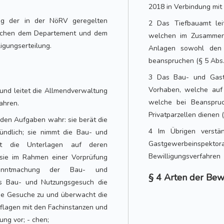
2018 in Verbindung mit 
ng der in der NöRV geregelten
2 Das Tiefbauamt lei
ischen dem Departement und dem
welchen im Zusammen
igungserteilung.
Anlagen sowohl den 
beanspruchen (§ 5 Abs.
3 Das Bau- und Gastg
Vorhaben, welche auf 
 und leitet die Allmendverwaltung
welche bei Beanspru
ahren.
Privatparzellen dienen 
nden Aufgaben wahr: sie berät die
4 Im Übrigen verstä
ündlich; sie nimmt die Bau- und
Gastgewerbeinspektorat 
ft die Unterlagen auf deren
Bewilligungsverfahren
t sie im Rahmen einer Vorprüfung
kanntmachung der Bau- und
§ 4 Arten der Bew
es Bau- und Nutzungsgesuch die
die Gesuche zu und überwacht die
uflagen mit den Fachinstanzen und
ng vor; - chen;