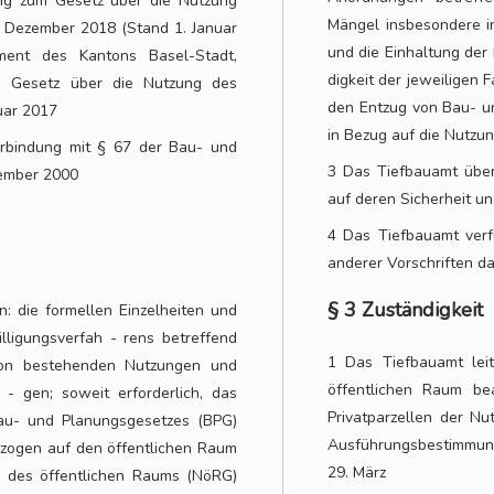
ng zum Gesetz über die Nutzung
Mängel insbesondere i
 Dezember 2018 (Stand 1. Januar
und die Einhaltung der
ent des Kantons Basel-Stadt,
digkeit der jeweiligen 
m Gesetz über die Nutzung des
den Entzug von Bau- u
uar 2017
in Bezug auf die Nutzu
erbindung mit § 67 der Bau- und
3 Das Tiefbauamt übe
zember 2000
auf deren Sicherheit u
4 Das Tiefbauamt ver
anderer Vorschriften da
§ 3 Zuständigkeit
 die formellen Einzelheiten und
ligungsverfah - rens betreffend
1 Das Tiefbauamt lei
 von bestehenden Nutzungen und
öffentlichen Raum b
- gen; soweit erforderlich, das
Privatparzellen der N
au- und Planungsgesetzes (BPG)
Ausführungsbestimmun
zogen auf den öffentlichen Raum
29. März
g des öffentlichen Raums (NöRG)