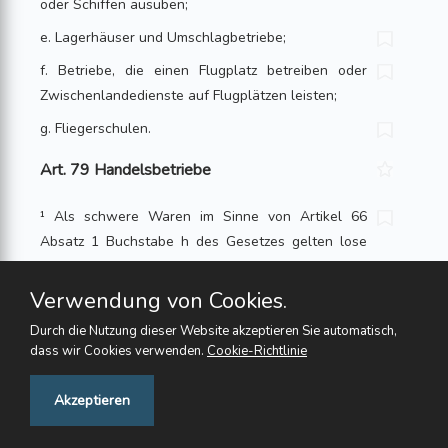
oder Schiffen ausüben;
e. Lagerhäuser und Umschlagbetriebe;
f. Betriebe, die einen Flugplatz betreiben oder
Zwischenlandedienste auf Flug­plätzen leisten;
g. Fliegerschulen.
Art. 79 Handelsbetriebe
¹ Als schwere Waren im Sinne von Artikel 66
Absatz 1 Buchstabe h des Gesetzes gelten lose
oder verpackte Güter von mindestens 50 kg
Gewicht sowie Schüttgüter; Flüssigkeiten gelten
Verwendung von Cookies.
als schwere Waren, wenn sie in Behältern
Durch die Nutzung dieser Website akzeptieren Sie automatisch,
gelagert werden, die zusammen mit dem Inhalt
dass wir Cookies verwenden.
Cookie-Richtlinie
mindestens 50 kg wiegen.
Feedback
Akzeptieren