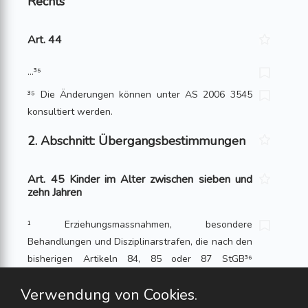
Rechts
Art. 44
…³⁵
³⁵ Die Änderungen können unter AS 2006 3545
konsultiert werden.
2. Abschnitt: Übergangsbestimmungen
Art. 45 Kinder im Alter zwischen sieben und
zehn Jahren
¹ Erziehungsmassnahmen, besondere
Behandlungen und Disziplinarstrafen, die nach den
bisherigen Artikeln 84, 85 oder 87 StGB³⁶
gegenüber Kindern, die zur Tatzeit das 10.
Verwendung von Cookies.
Altersjahr noch nicht vollendet hatten, angeordnet