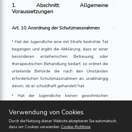
1. Abschnitt: Allgemeine
Voraussetzungen
Art. 10 Anordnung der Schutzmassnahmen
¹ Hat der Jugendliche eine mit Strafe bedrohte Tat
begangen und ergibt die Abklärung, dass er einer
besonderen erzieherischen Betreuung oder
therapeutischen Behandlung bedarf, so ordnet die
urteilende Behörde die nach den Umständen
erforderlichen Schutzmassnahmen an, unabhängig
davon, ob er schuldhaft gehandelt hat.
² Hat der Jugendliche keinen gewöhnlichen
Aufenthalt in der Schweiz, so kann die urteilende
Behörde von der Anordnung einer
Verwendung von Cookies.
Schutzmassnahme absehen.
Durch die Nutzung dieser Website akzeptieren Sie automatisch,
dass wir Cookies verwenden.
Cookie-Richtlinie
Art. 11 Anordnung der Strafen