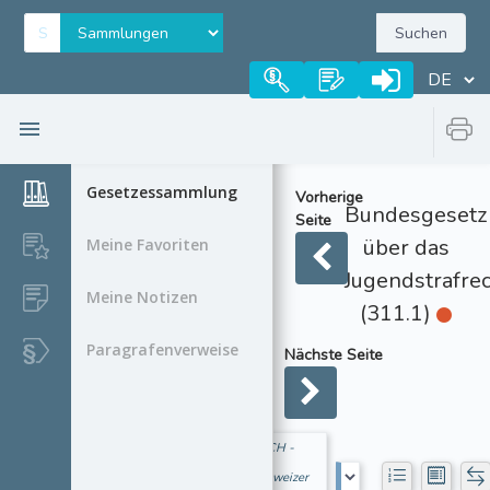
Suchen
Gesetzessammlung
Vorherige
Bundesgesetz
Seite
über das
Meine Favoriten
Jugendstrafre
Meine Notizen
(311.1)
Paragrafenverweise
Nächste Seite
CH -
Schweizer