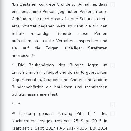
³bis Bestehen konkrete Gründe zur Annahme, dass
eine bestimmte Person gegenüber Personen oder
Gebäuden, die nach Absatz 1 unter Schutz stehen,
eine Straftat begehen wird, so kann die für den
Schutz zuständige Behörde diese Person
aufsuchen, sie auf ihr Verhalten ansprechen und
sie auf die Folgen allfälliger Straftaten
hinweisen.⁴⁵
⁴ Die Baubehörden des Bundes legen im
Einvernehmen mit fedpol und den unter­gebrachten
Departementen, Gruppen und Ämtern und andern
Bundes­behörden die baulichen und technischen
Schutzmassnahmen fest.
⁵ ...⁴⁶
³⁹ Fassung gemäss Anhang Ziff. II 1 des
Nachrichtendienstgesetzes vom 25. Sept. 2015, in
Kraft seit 1. Sept. 2017 ( AS 2017 4095 ; BBl 2014