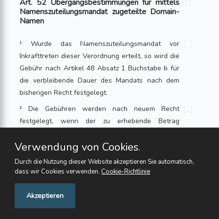
Art. 52 Übergangsbestimmungen für mittels
Namenszuteilungsmandat zugeteilte Domain-
Namen
¹ Wurde das Namenszuteilungsmandat vor
Inkrafttreten dieser Verordnung erteilt, so wird die
Gebühr nach Artikel 48 Absatz 1 Buchstabe b für
die verbleibende Dauer des Mandats nach dem
bisherigen Recht festgelegt.
² Die Gebühren werden nach neuem Recht
festgelegt, wenn der zu erhebende Betrag
niedriger ist, als er unter dem alten Recht
Verwendung von Cookies.
gewesen wäre.
Durch die Nutzung dieser Website akzeptieren Sie automatisch,
Art. 53 Inkrafttreten
dass wir Cookies verwenden.
Cookie-Richtlinie
Diese Verordnung tritt am 1. Januar 2021 in Kraft.
Feedback
Akzeptieren