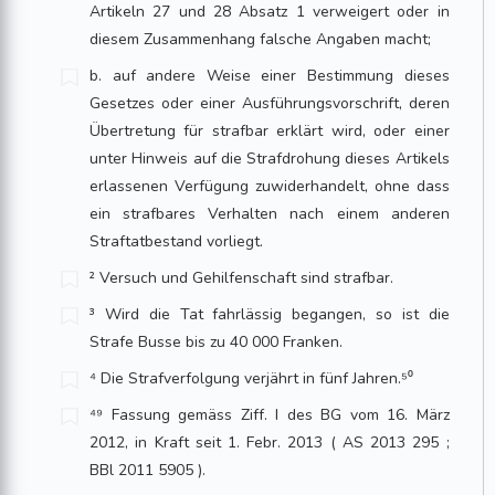
Artikeln 27 und 28 Absatz 1 verweigert oder in
diesem Zu­sammenhang falsche Angaben macht;
b. auf andere Weise einer Bestimmung dieses
Gesetzes oder einer Ausfüh­rungs­vorschrift, deren
Übertretung für strafbar erklärt wird, oder einer
unter Hinweis auf die Strafdrohung dieses Artikels
erlassenen Verfügung zuwi­derhandelt, ohne dass
ein strafbares Verhalten nach einem anderen
Straf­tat­bestand vorliegt.
² Versuch und Gehilfenschaft sind strafbar.
³ Wird die Tat fahrlässig begangen, so ist die
Strafe Busse bis zu 40 000 Franken.
⁴ Die Strafverfolgung verjährt in fünf Jahren.⁵⁰
⁴⁹ Fassung gemäss Ziff. I des BG vom 16. März
2012, in Kraft seit 1. Febr. 2013 ( AS 2013 295 ;
BBl 2011 5905 ).