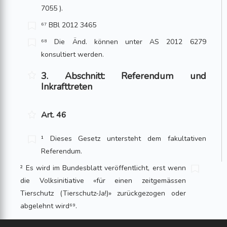
7055 ).
⁶⁷ BBl 2012 3465
⁶⁸ Die Änd. können unter AS 2012 6279
konsultiert werden.
3. Abschnitt: Referendum und
Inkrafttreten
Art. 46
¹ Dieses Gesetz untersteht dem fakultativen
Referendum.
² Es wird im Bundesblatt veröffentlicht, erst wenn
die Volksinitiative «für einen zeitgemässen
Tierschutz (Tierschutz-Ja!)» zurückgezogen oder
abgelehnt wird⁶⁹.
³ Der Bundesrat bestimmt das Inkrafttreten.