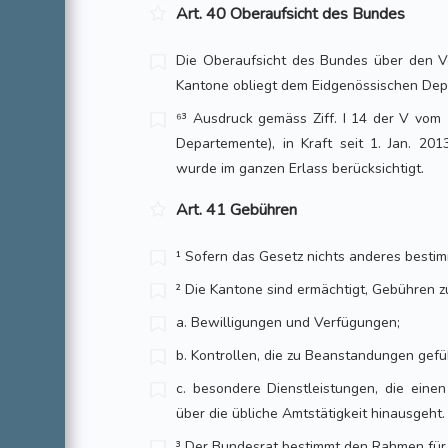
Art. 40 Oberaufsicht des Bundes
Die Oberaufsicht des Bundes über den Vo
Kantone obliegt dem Eidgenössischen Dep
⁶³ Ausdruck gemäss Ziff. I 14 der V vom 
Departemente), in Kraft seit 1. Jan. 20
wurde im ganzen Erlass berücksichtigt.
Art. 41 Gebühren
¹ Sofern das Gesetz nichts anderes bestimm
² Die Kantone sind ermächtigt, Gebühren z
a. Bewilligungen und Verfügungen;
b. Kontrollen, die zu Beanstandungen gefü
c. besondere Dienstleistungen, die eine
über die übliche Amtstätigkeit hinausgeht.
³ Der Bundesrat bestimmt den Rahmen für