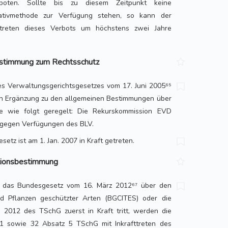
boten. Sollte bis zu diesem Zeitpunkt keine
nativ­methode zur Verfügung stehen, so kann der
ttreten dieses Verbots um höchstens zwei Jahre
stimmung zum Rechtsschutz
des Verwaltungsgerichtsgesetzes vom 17. Juni 2005⁶⁵
 in Ergänzung zu den allgemeinen Bestimmungen über
ge wie folgt geregelt: Die Rekurskommission EVD
 gegen Verfügungen des BLV.
setz ist am 1. Jan. 2007 in Kraft getreten.
ationsbestimmung
 das Bundesgesetz vom 16. März 2012⁶⁷ über den
d Pflanzen geschützter Arten (BGCITES) oder die
 2012 des TSchG zuerst in Kraft tritt, werden die
31 sowie 32 Absatz 5 TSchG mit Inkrafttreten des