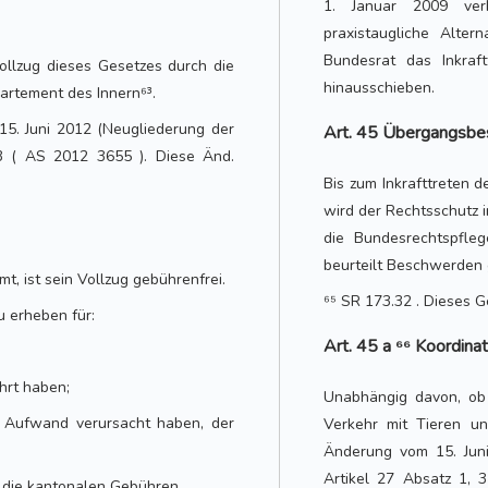
1. Januar 2009 ver
praxistaugliche Alter
Bundesrat das Inkraf
llzug dieses Gesetzes durch die
hinausschieben.
artement des Innern⁶³.
15. Juni 2012 (Neugliederung der
Art. 45 Übergangsbe
13 ( AS 2012 3655 ). Diese Änd.
Bis zum Inkrafttreten 
wird der Rechtsschutz
die Bundes­rechtspfle
beurteilt Beschwerden
t, ist sein Vollzug gebührenfrei.
⁶⁵ SR 173.32 . Dieses Ge
u erheben für:
Art. 45 a ⁶⁶ Koordin
hrt haben;
Unabhängig davon, ob
n Aufwand verursacht haben, der
Verkehr mit Tieren un
Änderung vom 15. Juni
Artikel 27 Absatz 1, 
 die kantonalen Gebühren.