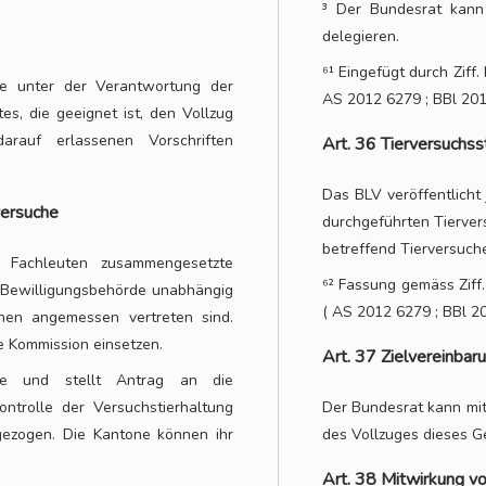
³ Der Bundesrat kann
delegieren.
⁶¹ Eingefügt durch Ziff. 
lle unter der Verantwortung der
AS 2012 6279 ; BBl 201
tes, die geeignet ist, den Vollzug
rauf erlassenen Vorschriften
Art. 36 Tierversuchsst
Das BLV veröffentlicht 
versuche
durchgeführten Tiervers
betreffend Tierversuch
 Fachleuten zusammengesetzte
⁶² Fassung gemäss Ziff. 
r Bewilligungsbehörde unabhängig
( AS 2012 6279 ; BBl 20
ionen angemessen vertreten sind.
 Kommission einsetzen.
Art. 37 Zielvereinbar
he und stellt Antrag an die
ontrolle der Versuchstierhaltung
Der Bundesrat kann mit
gezogen. Die Kantone können ihr
des Vollzuges dieses G
Art. 38 Mitwirkung v