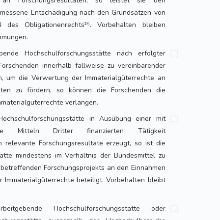
e an Forschungsresultaten, so leistet sie den
emessene Entschädigung nach den Grundsätzen von
 des Obligationenrechts²⁵. Vorbehalten bleiben
immungen.
ebende Hochschulforschungsstätte nach erfolgter
 Forschenden innerhalb fallweise zu vereinbarender
, um die Verwertung der Immaterialgüterrechte an
aten zu fördern, so können die Forschenden die
materialgüterrechte verlangen.
ochschulforschungsstätte in Ausübung einer mit
ie Mitteln Dritter finanzierten Tätigkeit
ch relevante Forschungsresultate erzeugt, so ist die
ätte mindestens im Verhältnis der Bundesmittel zu
betreffenden Forschungsprojekts an den Einnahmen
 Immaterialgüterrechte beteiligt. Vorbehalten bleibt
itgebende Hochschulforschungsstätte oder