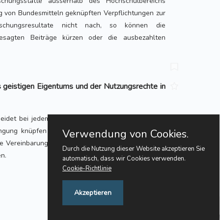
rschungsstätte ausserhalb des Hochschulbereichs
g von Bundesmitteln geknüpften Verpflichtungen zur
schungsresultate nicht nach, so können die
esagten Beiträge kürzen oder die ausbezahlten
 geistigen Eigentums und der Nutzungsrechte in
cheidet bei jedem Gesuch, ob sie die Gewährung von
ngung knüpfen will, dass die Forschungs- und die
Verwendung von Cookies.
e Vereinbarung über das geistige Eigentum und die
Durch die Nutzung dieser Website akzeptieren Sie
n.
automatisch, dass wir Cookies verwenden.
Cookie-Richtlinie
Akzeptieren
Feedback