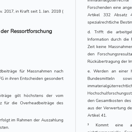
Immaterialgüterrecht
Forschenden eine ang
 2017, in Kraft seit 1. Jan. 2018 (
Artikel 332 Absatz 4
spezialrechtliche Best
n der Ressortforschung
d. Trifft die arbeitg
Information durch die
Zeit keine Massnahmen
den Forschungsresult
Rückübertragung der Im
dbeiträge für Massnahmen nach
e. Werden an einer H
FG in ihren Entscheiden gesondert
Bundesmitteln sow
immaterialgüterrechtli
Hochschulforschungsst
iträge gilt höchstens der vom
den Gesamtkosten des 
tz für die Overheadbeiträge des
aus der Verwertung der
Artikel 41.
rfolgt im Rahmen der Auszahlung
³ Kommt eine arbe
sten.