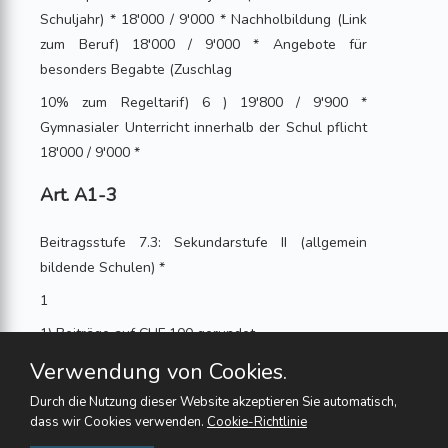
Schuljahr) * 18'000 / 9'000 * Nachholbildung (Link
zum Beruf) 18'000 / 9'000 * Angebote für
besonders Begabte (Zuschlag
10% zum Regeltarif) 6 ) 19'800 / 9'900 *
Gymnasialer Unterricht innerhalb der Schul pflicht
18'000 / 9'000 *
Art. A1-3
Beitragsstufe 7.3: Sekundarstufe II (allgemein
bildende Schulen) *
1
1) Beiträge auf CHF 100 gerundet
Verwendung von Cookies.
2) Zuschlag 50%; für Angebote mit
heilpädagogischem Zusatzangebot (z.B.
Durch die Nutzung dieser Website akzeptieren Sie automatisch,
Kleinklassen)
dass wir Cookies verwenden.
Cookie-Richtlinie