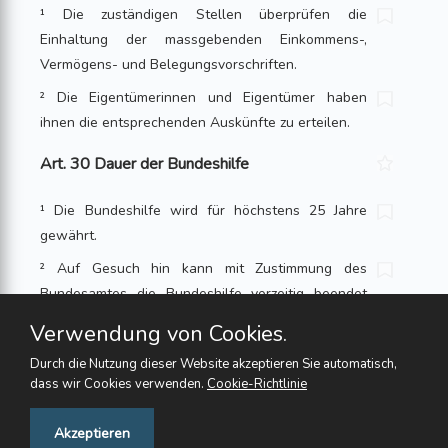
¹ Die zuständigen Stellen überprüfen die
Einhaltung der massgebenden Einkom­mens-,
Vermögens- und Belegungsvorschriften.
² Die Eigentümerinnen und Eigentümer haben
ihnen die entsprechenden Auskünfte zu erteilen.
Art. 30 Dauer der Bundeshilfe
¹ Die Bundeshilfe wird für höchstens 25 Jahre
gewährt.
² Auf Gesuch hin kann mit Zustimmung des
Bundesamtes die Bundeshilfe vorzeitig beendet
werden, sofern das Darlehen zurückbezahlt und
Verwendung von Cookies.
die Rückbürgschaft abge­löst worden ist.
Durch die Nutzung dieser Website akzeptieren Sie automatisch,
Art. 31 Zweckerhaltung
dass wir Cookies verwenden.
Cookie-Richtlinie
Feedback
Akzeptieren