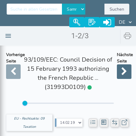
Suchen
1-2/3
Vorherige
Nächste
93/109/EEC: Council Decision of
Seite
Seite
15 February 1993 authorizing
the French Republic ...
(31993D0109)
EU - Rechtsakte: 09
Taxation