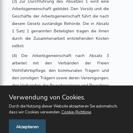
(3) Zur Durchführung des Absatzes 1 wird eine
Arbeitsgemeinschaft gebildet. Den Vorsitz und die
Geschäfte der Arbeitsgemeinschaft führt die nach
diesem Gesetz zuständige Behörde. Die in Absatz
1 Satz 1 genannten Beteiligten tragen die ihnen
durch die Zusammenarbeit entstehenden Kosten
selbst.
(4) Die Arbeitsgemeinschaft nach Absatz 3
arbeitet mit den Verbänden der Freien
Wohlfahrtspflege, den kommunalen Trägern und
den sonstigen Trägern sowie deren Vereinigungen,
den Verbänden der Bewohnerinnen und Bewohner
von Einrichtungen nach § 1a oder § 1b und der
Verwendung von Cookies.
Empfängerinnen und Empfänger ambulanter
Durch die Nutzung dieser Website akzeptieren Sie automatisch,
Pflegedienstleistungen und den Verbänden der
dass wir Cookies verwenden.
Cookie-Richtlinie
Pflegeberufe sowie den Betreuungsbehörden
vertrauensvoll zusammen.
Feedback
Akzeptieren