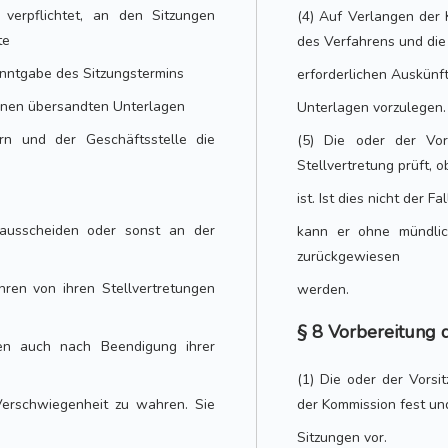
 verpflichtet, an den Sitzungen
(4) Auf Verlangen der 
te
des Verfahrens und die
anntgabe des Sitzungstermins
erforderlichen Auskünf
ihnen übersandten Unterlagen
Unterlagen vorzulegen. 
rn und der Geschäftsstelle die
(5) Die oder der Vor
Stellvertretung prüft, o
ist. Ist dies nicht der F
 ausscheiden oder sonst an der
kann er ohne mündlic
,
zurückgewiesen
ren von ihren Stellvertretungen
werden.
§ 8 Vorbereitung 
ben auch nach Beendigung ihrer
(1) Die oder der Vorsi
erschwiegenheit zu wahren. Sie
der Kommission fest und
Sitzungen vor.