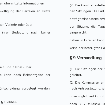
en übermittelte Informationen
(2) Die Geschäftsstell
illigung der Parteien an Dritte
den Sitzungen. Die Ladu
beträgt mindestens zwe
ichen Verkehr oder über
der Sitzung, die Tag
r ihrer Bedeutung nach keiner
eingereicht
haben. In Eilfällen ka
keine der beteiligten Pa
§ 9 Verhandlung
ze 1 und 2 KibeG über
(1) Die Sitzungen der
, so kann nach Bekanntgabe der
geleitet.
(2) Die Kommission en
Entscheidung vorgelegt werden.
nach Antragstellung, je
unverzüglich auf Grund
 § 15 KibeG.
nach § 7 zulässig is