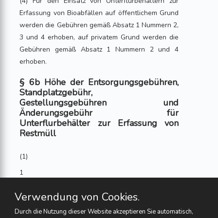
(4) Für den Einsatz von Unterflurbehältern zur
Erfassung von Bioabfällen auf öffentlichem Grund
werden die Gebühren gemäß Absatz 1 Nummern 2,
3 und 4 erhoben, auf privatem Grund werden die
Gebühren gemäß Absatz 1 Nummern 2 und 4
erhoben.
§ 6b Höhe der Entsorgungsgebühren,
Standplatzgebühr,
Gestellungsgebühren und
Änderungsgebühr für
Unterflurbehälter zur Erfassung von
Restmüll
(1)
1
Die Höhe der monatlichen Entsorgungsgebühr
Verwendung von Cookies.
gemäß § 6a Absatz 1 Nummer 2 für Restmüll für
Durch die Nutzung dieser Website akzeptieren Sie automatisch,
die wöchentlich einmalige Leerung des