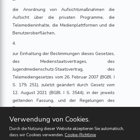
die Anordnung von Aufsichtsmaßnahmen die
Aufsicht über die privaten Programme, die
Telemedieninhalte, die Medienplattformen und die
Benutzeroberflächen,
4.
zur Einhaltung der Bestimmungen dieses Gesetzes,
des Medienstaatsvertrages, des
Jugendmedienschutz-Staatsvertrag, des
Telemediengesetzes vom 26. Februar 2007 (BGBl. I
S. 179, 251), zuletzt geändert durch Gesetz vom
12. August 2021 (BGBl. I S. 3544), in der jeweils
geltenden Fassung, und der Regelungen des
Zuweisungs- und Zulassungsbescheids,
Verwendung von Cookies.
5.
Durch die Nutzung dieser Website akzeptieren Sie automatisch,
die Zuweisung von Übertragungskapazitäten,
dass wir Cookies verwenden.
Cookie-Richtlinie
6.