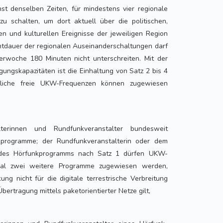
hst denselben Zeiten, für mindestens vier regionale
zu schalten, um dort aktuell über die politischen,
len und kulturellen Ereignisse der jeweiligen Region
mtdauer der regionalen Auseinanderschaltungen darf
derwoche 180 Minuten nicht unterschreiten. Mit der
ungskapazitäten ist die Einhaltung von Satz 2 bis 4
ätzliche freie UKW-Frequenzen können zugewiesen
lterinnen und Rundfunkveranstalter bundesweit
kprogramme; der Rundfunkveranstalterin oder dem
 des Hörfunkprogramms nach Satz 1 dürfen UKW-
mal zwei weitere Programme zugewiesen werden,
ng nicht für die digitale terrestrische Verbreitung
bertragung mittels paketorientierter Netze gilt,