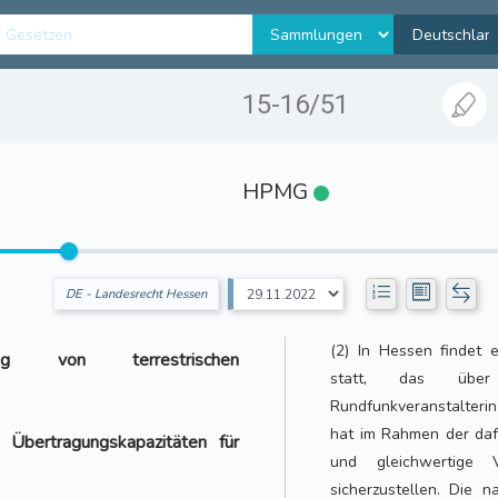
15-16/51
HPMG
DE - Landesrecht Hessen
(2) In Hessen findet 
ng von terrestrischen
statt, das über
Rundfunkveranstalteri
hat im Rahmen der daf
Übertragungskapazitäten für
und gleichwertige
sicherzustellen. Die 