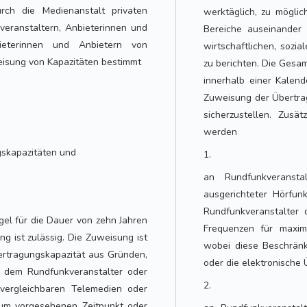
rch die Medienanstalt privaten
werktäglich, zu möglic
eranstaltern, Anbieterinnen und
Bereiche auseinander 
eterinnen und Anbietern von
wirtschaftlichen, sozia
isung von Kapazitäten bestimmt
zu berichten. Die Gesa
innerhalb einer Kalen
Zuweisung der Übertrag
sicherzustellen. Zus
werden
gskapazitäten und
1.
an Rundfunkveransta
ausgerichteter Hörfun
Rundfunkveranstalter
gel für die Dauer von zehn Jahren
Frequenzen für maxi
ng ist zulässig. Die Zuweisung ist
wobei diese Beschränku
rtragungskapazität aus Gründen,
oder die elektronische Ü
r dem Rundfunkveranstalter oder
2.
vergleichbaren Telemedien oder
 zum vorgesehenen Zeitpunkt oder