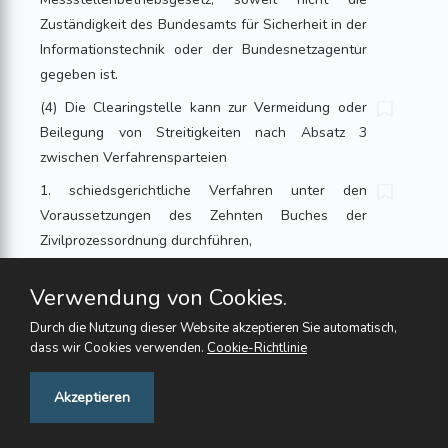
Zuständigkeit des Bundesamts für Sicherheit in der
Informationstechnik oder der Bundesnetzagentur
gegeben ist.
(4) Die Clearingstelle kann zur Vermeidung oder
Beilegung von Streitigkeiten nach Absatz 3
zwischen Verfahrensparteien
1. schiedsgerichtliche Verfahren unter den
Voraussetzungen des Zehnten Buches der
Zivilprozessordnung durchführen,
2. sonstige Verfahren zwischen den
Verwendung von Cookies.
Verfahrensparteien auf ihren gemeinsamen Antrag
durchführen; § 204 Absatz 1 Nummer 11 des
Durch die Nutzung dieser Website akzeptieren Sie automatisch,
dass wir Cookies verwenden.
Bürgerlichen Gesetzbuches ist entsprechend
Cookie-Richtlinie
anzuwenden, oder
Feedback
Akzeptieren