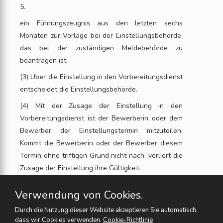
5.
ein Führungszeugnis aus den letzten sechs
Monaten zur Vorlage bei der Einstellungsbehörde,
das bei der zuständigen Meldebehörde zu
beantragen ist.
(3) Über die Einstellung in den Vorbereitungsdienst
entscheidet die Einstellungsbehörde.
(4) Mit der Zusage der Einstellung in den
Vorbereitungsdienst ist der Bewerberin oder dem
Bewerber der Einstellungstermin mitzuteilen.
Kommt die Bewerberin oder der Bewerber diesem
Termin ohne triftigen Grund nicht nach, verliert die
Zusage der Einstellung ihre Gültigkeit.
(5) Aus der Einstellung in den Vorbereitungsdienst
Verwendung von Cookies.
kann die Bewerberin oder der Bewerber keinen
Anspruch auf eine spätere Verwendung im
Durch die Nutzung dieser Website akzeptieren Sie automatisch,
dass wir Cookies verwenden.
Cookie-Richtlinie
öffentlichen Dienst herleiten.