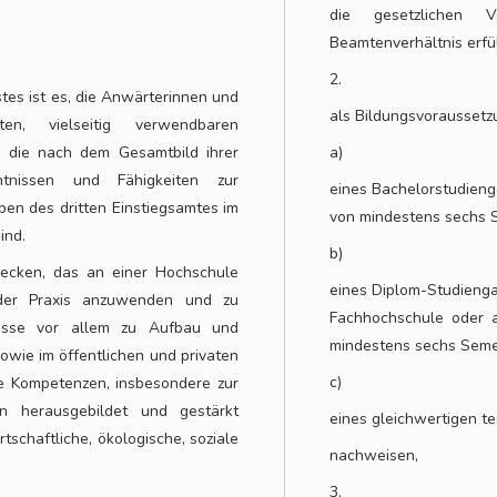
die gesetzlichen 
Beamtenverhältnis erfül
2.
tes ist es, die Anwärterinnen und
als Bildungsvorausset
en, vielseitig verwendbaren
 die nach dem Gesamtbild ihrer
a)
tnissen und Fähigkeiten zur
eines Bachelorstudieng
n des dritten Einstiegsamtes im
von mindestens sechs 
ind.
b)
trecken, das an einer Hochschule
eines Diplom-Studienga
der Praxis anzuwenden und zu
Fachhochschule oder a
nisse vor allem zu Aufbau und
mindestens sechs Seme
owie im öffentlichen und privaten
c)
le Kompetenzen, insbesondere zur
len herausgebildet und gestärkt
eines gleichwertigen t
rtschaftliche, ökologische, soziale
nachweisen,
3.