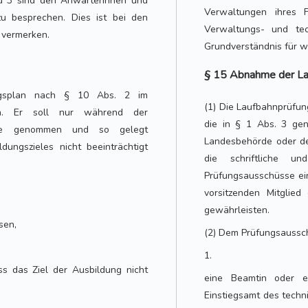
nd 3 sind den Anwärterinnen und
Verwaltungen ihres F
u besprechen. Dies ist bei den
Verwaltungs- und tec
 vermerken.
Grundverständnis für w
§ 15 Abnahme der La
ungsplan nach § 10 Abs. 2 im
(1) Die Laufbahnprüfun
en. Er soll nur während der
die in § 1 Abs. 3 gen
nitte genommen und so gelegt
Landesbehörde oder de
ungszieles nicht beeinträchtigt
die schriftliche u
Prüfungsausschüsse ei
vorsitzenden Mitglied
gewährleisten.
sen,
(2) Dem Prüfungsaussc
1.
s das Ziel der Ausbildung nicht
eine Beamtin oder e
Einstiegsamt des techn