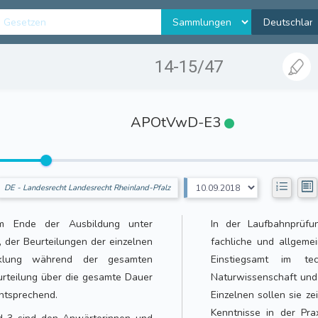
14-15/47
APOtVwD-E3
DE - Landesrecht Landesrecht Rheinland-Pfalz
am Ende der Ausbildung unter
In der Laufbahnprüf
 der Beurteilungen der einzelnen
fachliche und allgemei
cklung während der gesamten
Einstiegsamt im tec
rteilung über die gesamte Dauer
Naturwissenschaft und
entsprechend.
Einzelnen sollen sie z
Kenntnisse in der Pr