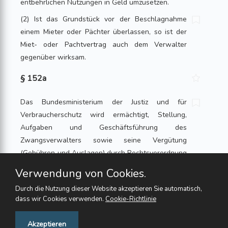
entbehrlichen Nutzungen in Geld umzusetzen.
(2) Ist das Grundstück vor der Beschlagnahme
einem Mieter oder Pächter überlassen, so ist der
Miet- oder Pachtvertrag auch dem Verwalter
gegenüber wirksam.
§ 152a
Das Bundesministerium der Justiz und für
Verbraucherschutz wird ermächtigt, Stellung,
Aufgaben und Geschäftsführung des
Zwangsverwalters sowie seine Vergütung
(Gebühren und Auslagen) durch Rechtsverordnung
mit Zustimmung des Bundesrates näher zu regeln.
Verwendung von Cookies.
Die Höhe der Vergütung ist an der Art und dem
Durch die Nutzung dieser Website akzeptieren Sie automatisch,
Umfang der Aufgabe sowie an der Leistung des
dass wir Cookies verwenden.
Cookie-Richtlinie
Zwangsverwalters auszurichten. Es sind Mindest-
und Höchstsätze vorzusehen.
Feedback
Akzeptieren