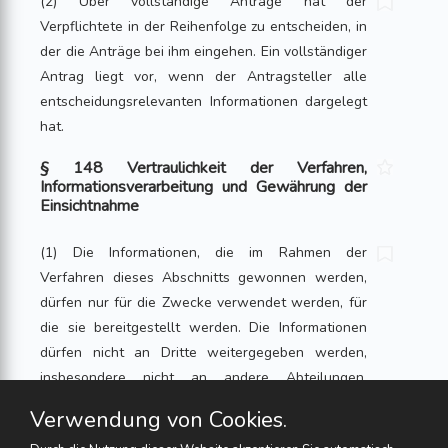
(2) Über vollständige Anträge hat der
Verpflichtete in der Reihenfolge zu entscheiden, in
der die Anträge bei ihm eingehen. Ein vollständiger
Antrag liegt vor, wenn der Antragsteller alle
entscheidungsrelevanten Informationen dargelegt
hat.
§ 148 Vertraulichkeit der Verfahren,
Informationsverarbeitung und Gewährung der
Einsichtnahme
(1) Die Informationen, die im Rahmen der
Verfahren dieses Abschnitts gewonnen werden,
dürfen nur für die Zwecke verwendet werden, für
die sie bereitgestellt werden. Die Informationen
dürfen nicht an Dritte weitergegeben werden,
insbesondere nicht an andere Abteilungen,
Tochtergesellschaften oder Geschäftspartner der
Verwendung von Cookies.
an den Verhandlungen Beteiligten. Die