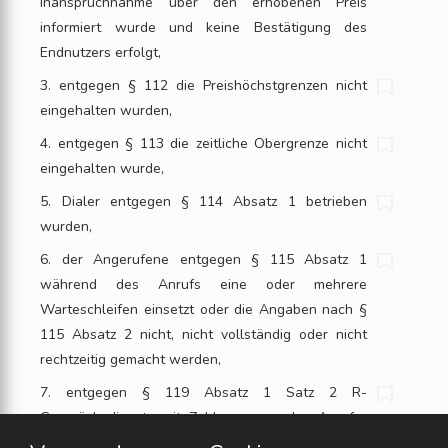
Inanspruchnahme über den erhobenen Preis
informiert wurde und keine Bestätigung des
Endnutzers erfolgt,
3. entgegen § 112 die Preishöchstgrenzen nicht
eingehalten wurden,
4. entgegen § 113 die zeitliche Obergrenze nicht
eingehalten wurde,
5. Dialer entgegen § 114 Absatz 1 betrieben
wurden,
6. der Angerufene entgegen § 115 Absatz 1
während des Anrufs eine oder mehrere
Warteschleifen einsetzt oder die Angaben nach §
115 Absatz 2 nicht, nicht vollständig oder nicht
rechtzeitig gemacht werden,
7. entgegen § 119 Absatz 1 Satz 2 R-
Gesprächsdienste mit Zahlungen an den Anrufer
angeboten werden,