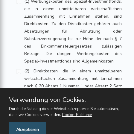
(1) Werbungskosten des Spezial-Investmentfonds,
die in einem unmittelbaren wirtschaftlichen
Zusammenhang mit Einnahmen stehen, sind
Direktkosten. Zu den Direktkosten gehören auch
Absetzungen für Abnutzung oder
Substanzverringerung bis zur Höhe der nach § 7
des Einkommensteuergesetzes zulässigen
Beträge. Die übrigen Werbungskosten des
Spezial-Investmentfonds sind Allgemeinkosten.
(2) Direktkosten, die in einem unmittelbaren
wirtschaftlichen Zusammenhang mit Einnahmen
nach § 20 Absatz 1 Nummer 1 oder Absatz 2 Satz
1 Nummer 1 des Einkommensteuergesetzes
Verwendung von Cookies.
stehen, sind ausschließlich den Einnahmen nach §
20 Absatz 2 Satz 1 Nummer 1 des
Durch die Nutzung dieser Website akzeptieren Sie automatisch,
dass wir Cookies verwenden.
Cookie-Richtlinie
Einkommensteuergesetzes zuzuordnen. Liegen
keine Einnahmen nach § 20 Absatz 2 Satz 1
Feedback
Akzeptieren
Nummer 1 des Einkommensteuergesetzes vor oder