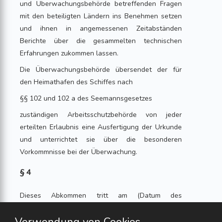
und Überwachungsbehörde betreffenden Fragen
mit den beteiligten Ländern ins Benehmen setzen
und ihnen in angemessenen Zeitabständen
Berichte über die gesammelten technischen
Erfahrungen zukommen lassen.
Die Überwachungsbehörde übersendet der für
den Heimathafen des Schiffes nach
§§ 102 und 102 a des Seemannsgesetzes
zuständigen Arbeitsschutzbehörde von jeder
erteilten Erlaubnis eine Ausfertigung der Urkunde
und unterrichtet sie über die besonderen
Vorkommnisse bei der Überwachung.
§ 4
Dieses Abkommen tritt am (Datum des
Inkrafttretens der von der Bundesregierung
geplanten Dampfkesselverordnung) in Kraft und