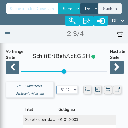
Suchen
2-3/4
Vorherige
Nächste
SchiffErlBehAbkG SH
Seite
Seite
DE - Landesrecht
Schleswig-Holstein
Titel
Gültig ab
Gesetz über das Abkommen über eine gemeinsame Erlaubnis- und Überwachungsbehörde nach der Gewerbeordnung im Bereich der Seeschiffahrt vom 30. Juni 1969 , i.d.F.d.B.v. 31.12.1971
01.01.2003