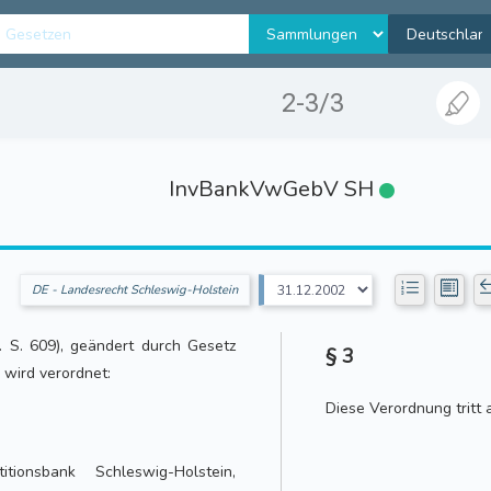
2-3/3
InvBankVwGebV SH
DE - Landesrecht Schleswig-Holstein
 S. 609), geändert durch Gesetz
§ 3
, wird verordnet:
Diese Verordnung tritt 
ionsbank Schleswig-Holstein,