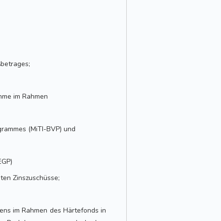
ßbetrages;
ahme im Rahmen
rogrammes (MiTI-BVP) und
EGP)
gten Zinszuschüsse;
hens im Rahmen des Härtefonds in