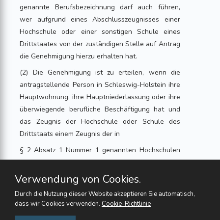
genannte Berufsbezeichnung darf auch führen,
wer aufgrund eines Abschlusszeugnisses einer
Hochschule oder einer sonstigen Schule eines
Drittstaates von der zuständigen Stelle auf Antrag
die Genehmigung hierzu erhalten hat.
(2) Die Genehmigung ist zu erteilen, wenn die
antragstellende Person in Schleswig-Holstein ihre
Hauptwohnung, ihre Hauptniederlassung oder ihre
überwiegende berufliche Beschäftigung hat und
das Zeugnis der Hochschule oder Schule des
Drittstaats einem Zeugnis der in
§ 2 Absatz 1 Nummer 1 genannten Hochschulen
gleichwertig ist. Ist die antragstellende Person
nicht deutsch im Sinn des
Verwendung von Cookies.
Artikel 116 des Grundgesetzes , kann die
Durch die Nutzung dieser Website akzeptieren Sie automatisch,
Genehmigung versagt werden, wenn die
dass wir Cookies verwenden.
Cookie-Richtlinie
Gegenseitigkeit nicht gewährleistet ist.