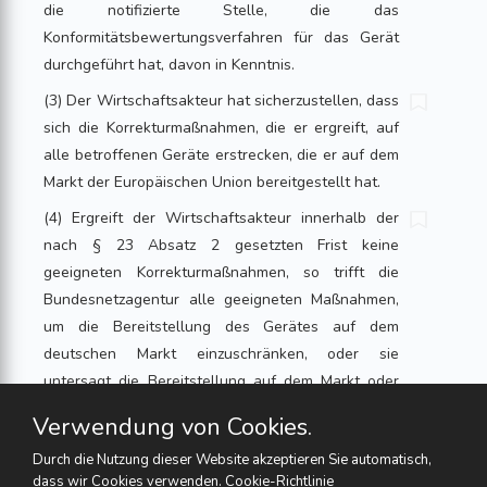
die notifizierte Stelle, die das
Konformitätsbewertungsverfahren für das Gerät
durchgeführt hat, davon in Kenntnis.
(3) Der Wirtschaftsakteur hat sicherzustellen, dass
sich die Korrekturmaßnahmen, die er ergreift, auf
alle betroffenen Geräte erstrecken, die er auf dem
Markt der Europäischen Union bereitgestellt hat.
(4) Ergreift der Wirtschaftsakteur innerhalb der
nach § 23 Absatz 2 gesetzten Frist keine
geeigneten Korrekturmaßnahmen, so trifft die
Bundesnetzagentur alle geeigneten Maßnahmen,
um die Bereitstellung des Gerätes auf dem
deutschen Markt einzuschränken, oder sie
untersagt die Bereitstellung auf dem Markt oder
sorgt dafür, dass das Gerät zurückgenommen oder
Verwendung von Cookies.
zurückgerufen wird. Ist kein Wirtschaftsakteur im
Durch die Nutzung dieser Website akzeptieren Sie automatisch,
Binnenmarkt ansässig, können die Maßnahmen
dass wir Cookies verwenden.
Cookie-Richtlinie