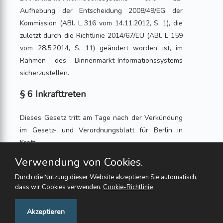
Aufhebung der Entscheidung 2008/49/EG der
Kommission (ABl. L 316 vom 14.11.2012, S. 1), die
zuletzt durch die Richtlinie 2014/67/EU (ABl. L 159
vom 28.5.2014, S. 11) geändert worden ist, im
Rahmen des Binnenmarkt-Informationssystems
sicherzustellen.
§ 6 Inkrafttreten
Dieses Gesetz tritt am Tage nach der Verkündung
im Gesetz- und Verordnungsblatt für Berlin in
Kraft.
Der Präsident des Abgeordnetenhauses von Berlin
Verwendung von Cookies.
Ralf Wieland
Durch die Nutzung dieser Website akzeptieren Sie automatisch,
dass wir Cookies verwenden.
Cookie-Richtlinie
Das vorstehende Gesetz wird hiermit verkündet.
Der Regierende Bürgermeister Michael Müller
Feedback
Akzeptieren