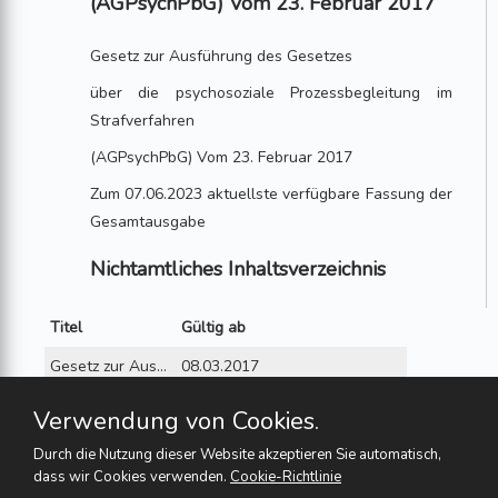
(AGPsychPbG) Vom 23. Februar 2017
Gesetz zur Ausführung des Gesetzes
über die psychosoziale Prozessbegleitung im
Strafverfahren
(AGPsychPbG) Vom 23. Februar 2017
Zum 07.06.2023 aktuellste verfügbare Fassung der
Gesamtausgabe
Nichtamtliches Inhaltsverzeichnis
Titel
Gültig ab
Gesetz zur Ausführung des Gesetzes über die psychosoziale Prozessbegleitung im Strafverfahren (AGPsychPbG) vom 23. Februar 2017
08.03.2017
Eingangsformel
08.03.2017
Verwendung von Cookies.
§ 1 - Anerkennung von psychosozialen Prozessbegleiterinnen und psychosozialen Prozessbegleitern
08.03.2017
Durch die Nutzung dieser Website akzeptieren Sie automatisch,
dass wir Cookies verwenden.
Cookie-Richtlinie
§ 2 - Anerkennung von Aus- oder Weiterbildungen
08.03.2017