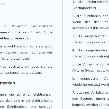
1. die elektronisch
nd.
(Verfügbarkeit),
2. die Funktionen der
wenn sich der Benu
 in Papierform beibehaltene
authentisiert (Identifik
 gemäß § 3 Absatz 1 Satz 2, die
3. die eingeräumten
Akten zu vereinigen.
(Berechtigungsverwaltu
kte sowohl elektronische als auch
4. die eingeräumten
so muss beim Zugriff auf jeden der
(Berechtigungsprüfung)
Teil enthalten sein.
5. die Vornahme von V
 zu strukturieren, dass sie die
Akte im System protokol
tenaustausch unterstützen.
6. eingesetzte Date
umenten
wiederhergestellt werd
7. etwaige Verfälschu
agen, die zu einer elektronisch
des Systems durch ge
werden, sind in die elektronische
bemerkt werden können 
d Schriftstücke und sonstige