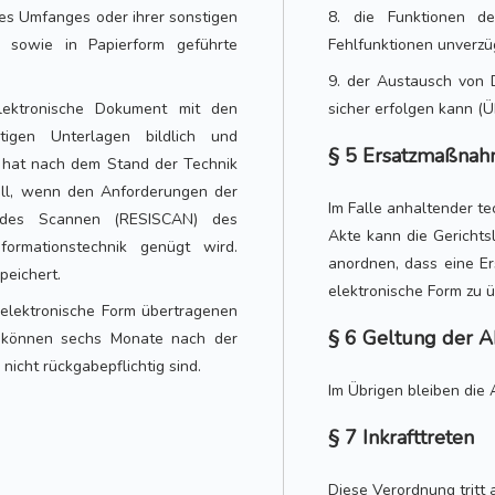
es Umfanges oder ihrer sonstigen
8. die Funktionen de
, sowie in Papierform geführte
Fehlfunktionen unverzü
9. der Austausch von 
elektronische Dokument mit den
sicher erfolgen kann (Ü
tigen Unterlagen bildlich und
§ 5 Ersatzmaßna
g hat nach dem Stand der Technik
Fall, wenn den Anforderungen der
Im Falle anhaltender t
endes Scannen (RESISCAN) des
Akte kann die Gerichts
formationstechnik genügt wird.
anordnen, dass eine Ers
peichert.
elektronische Form zu ü
e elektronische Form übertragenen
§ 6 Geltung der 
n können sechs Monate nach der
nicht rückgabepflichtig sind.
Im Übrigen bleiben die
§ 7 Inkrafttreten
Diese Verordnung tritt 